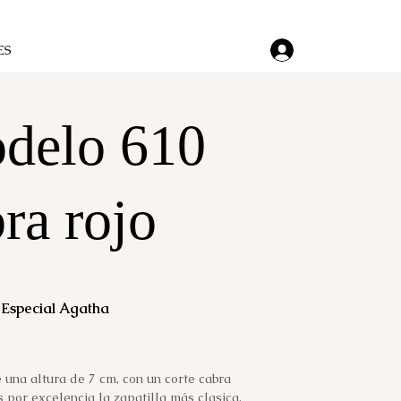
ES
delo 610
ra rojo
Especial Agatha
:
 una altura de 7 cm, con un corte cabra
es por excelencia la zapatilla más clasica,