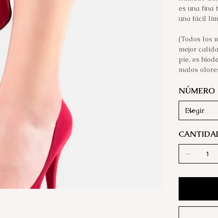
es una fina
una fácil li
(Todos los m
mejor calida
pie, es biod
malos olores
NÚMERO
CANTIDA