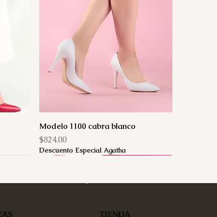
Modelo 1100 cabra blanco
Precio
$824.00
Descuento Especial Agatha
TIENDA
CAS