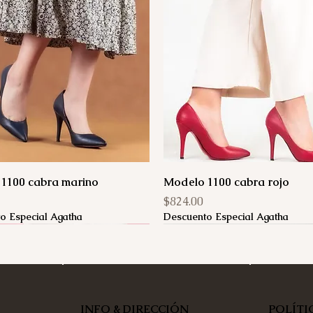
1100 cabra marino
Modelo 1100 cabra rojo
Precio
$824.00
o Especial Agatha
Descuento Especial Agatha
INFO & DIRECCIÓN
POLÍTI