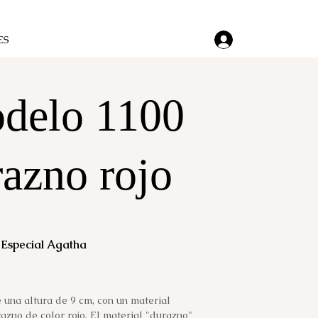
ES
delo 1100
azno rojo
Especial Agatha
:
 una altura de 9 cm, con un material
zno de color rojo. El material "durazno"