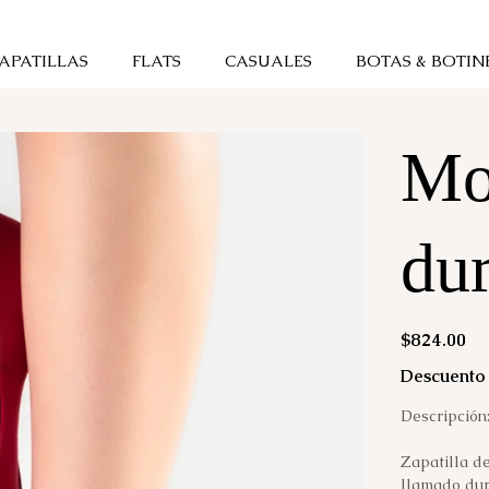
APATILLAS
FLATS
CASUALES
BOTAS & BOTIN
Mo
dur
Precio
$824.00
Descuento 
Descripción
Zapatilla de
llamado dura