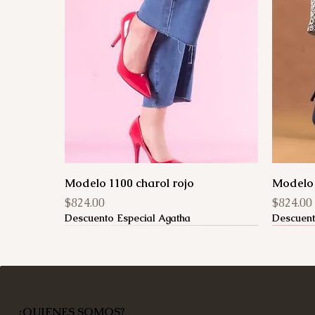
Modelo 1100 charol rojo
Modelo 
Precio
Precio
$824.00
$824.00
Descuento Especial Agatha
Descuent
¿QUIENES SOMOS?