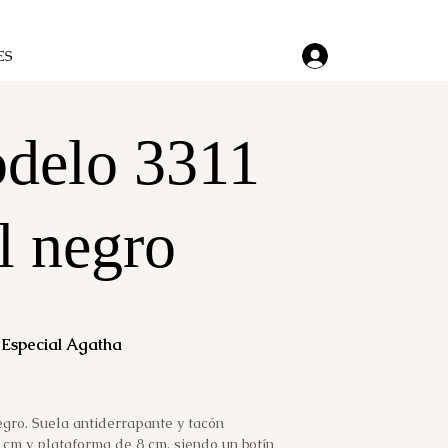
ES
delo 3311
l negro
Especial Agatha
:
egro. Suela antiderrapante y tacón
 cm y plataforma de 8 cm, siendo un botín