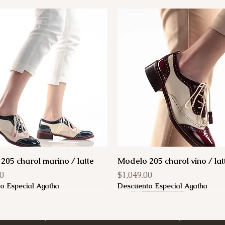
205 charol marino / latte
Modelo 205 charol vino / lat
Precio
00
$1,049.00
o Especial Agatha
Descuento Especial Agatha
Agotado