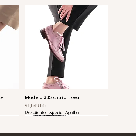
te
Modelo 205 charol rosa
Precio
$1,049.00
Descuento Especial Agatha
Agotado