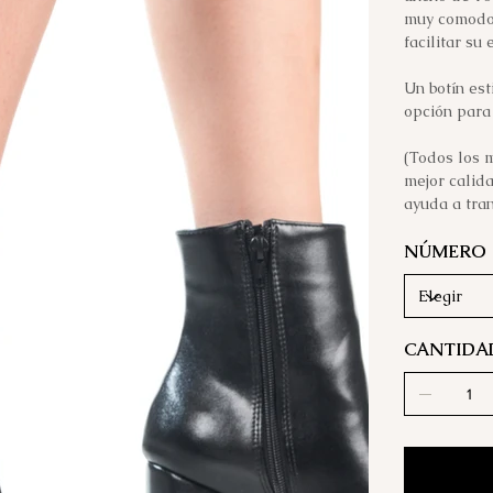
muy comodo.
facilitar su
Un botín est
opción para
(Todos los m
mejor calida
ayuda a tran
NÚMERO
CANTIDA